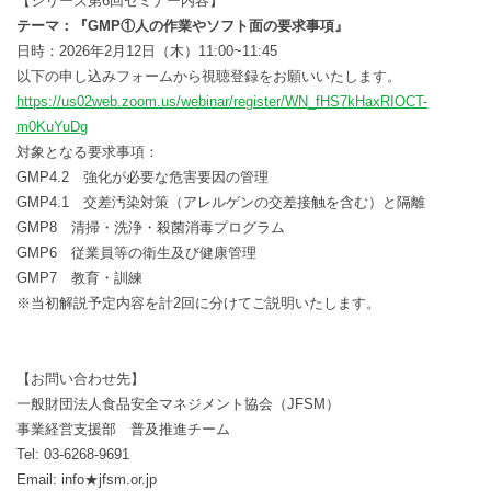
【シリーズ第6回セミナー内容】
テーマ：『GMP
①人の作業やソフト面の要求事項
』
日時：2026年2月12日（木）11:00~11:45
以下の申し込みフォームから視聴登録をお願いいたします。
https://us02web.zoom.us/webinar/register/WN_fHS7kHaxRIOCT-
m0KuYuDg
対象となる要求事項：
GMP4.2 強化が必要な危害要因の管理
GMP4.1 交差汚染対策（アレルゲンの交差接触を含む）と隔離
GMP8 清掃・洗浄・殺菌消毒プログラム
GMP6 従業員等の衛生及び健康管理
GMP7 教育・訓練
※当初解説予定内容を計2回に分けてご説明いたします。
【お問い合わせ先】
一般財団法人食品安全マネジメント協会（JFSM）
事業経営支援部 普及推進チーム
Tel: 03-6268-9691
Email: info★jfsm.or.jp