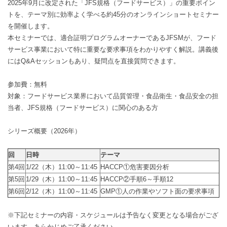
2025年9月に改定された「JFS規格（フードサービス）」の重要ポイン
トを、テーマ別に効率よく学べる約45分のオンラインショートセミナー
を開催します。
本セミナーでは、適合証明プログラムオーナーであるJFSMが、フード
サービス事業において特に重要な要求事項をわかりやすく解説。講義後
にはQ&Aセッションもあり、疑問点を直接質問できます。
参加費：無料
対象：フードサービス業界において品質管理・食品衛生・食品安全の担
当者、JFS規格（フードサービス）に関心のある方
シリーズ概要（2026年）
回
日時
テーマ
第4回
1/22（木）11:00～11:45
HACCP①危害要因分析
第5回
1/29（木）11:00～11:45
HACCP②手順6～手順12
第6回
2/12（木）11:00～11:45
GMP①人の作業やソフト面の要求事項
※下記セミナーの内容・スケジュールは予告なく変更となる場合がござ
います。あらかじめご了承ください。