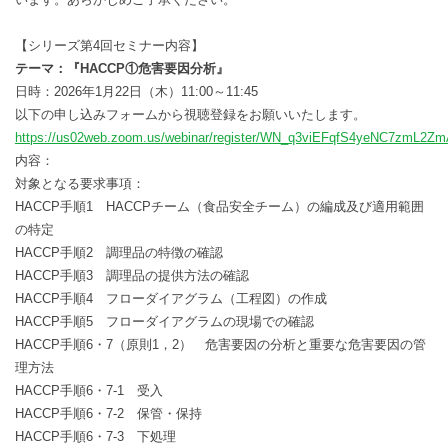
【シリーズ第4回セミナー内容】
テーマ：『
HACCP①
危害要因分析
』
日時：2026年1月22日（木）11:00～11:45
以下の申し込みフォームから視聴登録をお願いいたします。
https://us02web.zoom.us/webinar/register/WN_q3viEFqfS4yeNC7zmL2Z
内容：
対象となる要求事項：
HACCP手順1 HACCPチーム（食品安全チーム）の編成及び適用範囲
の特定
HACCP手順2 調理品の特徴の確認
HACCP手順3 調理品の提供方法の確認
HACCP手順4 フローダイアグラム（工程図）の作成
HACCP手順5 フローダイアグラムの現場での確認
HACCP手順6・7（原則1，2） 危害要因の分析と重要な危害要因の管
理方法
HACCP手順6・7-1 受入
HACCP手順6・7-2 保管・保持
HACCP手順6・7-3 下処理