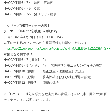
HACCP手順6・7-4 加熱・再加熱
HACCP手順6・7-5 冷却
HACCP手順6・7-6 盛り付け・提供
【シリーズ第5回セミナー内容】
テーマ：『HACCP②手順6～手順12』
日時：2026年1月29日（木）11:00~11:45
以下の申し込みフォームから視聴登録をお願いいたします。
https://us02web.zoom.us/webinar/register/WN_MJwfM88wTz2ZZSfA_SFF
対象となる要求事項：
HACCP手順6・7（原則1・2）
HACCP手順8・9（原則3・4） 管理基準とモニタリング方法の設定
HACCP手順10（原則5） 是正処置（改善措置）の設定
HACCP手順11（原則6） 妥当性確認および検証手順の設定
HACCP手順12（原則7） 記録の保持
※『GMP4.2 強化が必要な危害要因の管理』は2/12（木）開催の第6回
セミナーにてご説明いたします。