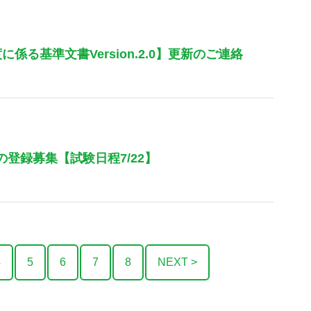
に係る基準文書Version.2.0】更新のご連絡
の登録募集【試験日程7/22】
4
5
6
7
8
NEXT >