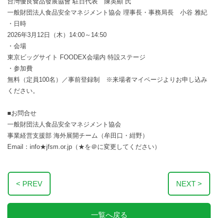
台灣優良食品發展協會 駐日代表 陳英顯 氏
一般財団法人食品安全マネジメント協会 理事長・事務局長 小谷 雅紀
・日時
2026年3月12日（木）14:00～14:50
・会場
東京ビッグサイト FOODEX会場内 特設ステージ
・参加費
無料（定員100名）／事前登録制 ※来場者マイページよりお申し込み
ください。
■お問合せ
一般財団法人食品安全マネジメント協会
事業経営支援部 海外展開チーム（牟田口・紺野）
Email：info★jfsm.or.jp（★を＠に変更してください）
< PREV
NEXT >
一覧へ戻る