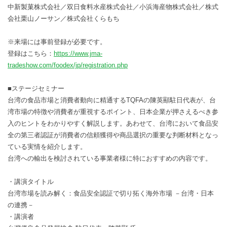
中新製菓株式会社／双日食料水産株式会社／小浜海産物株式会社／株式
会社栗山ノーサン／株式会社くらもち
※来場には事前登録が必要です。
登録はこちら：
https://www.jma-
tradeshow.com/foodex/jp/registration.php
■ステージセミナー
台湾の食品市場と消費者動向に精通するTQFAの陳英顯駐日代表が、台
湾市場の特徴や消費者が重視するポイント、日本企業が押さえるべき参
入のヒントをわかりやすく解説します。あわせて、台湾において食品安
全の第三者認証が消費者の信頼獲得や商品選択の重要な判断材料となっ
ている実情を紹介します。
台湾への輸出を検討されている事業者様に特におすすめの内容です。
・講演タイトル
台湾市場を読み解く：食品安全認証で切り拓く海外市場 －台湾・日本
の連携－
・講演者