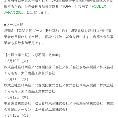
水産省補助事業の一環として、JFS規格取得事業者の海外販路拡大を支
援するため、台灣優良食品發展協會（TQFA）と共同で「
FOODEX
JAPAN 2026
」に出展します。
■ブース出展
JFSM・TQFA共同ブース（E6-C63）では、JFS規格を取得した食品事
業者が日替わりで出展し、商談・試飲・試食を行います。台湾の食品事
業者も多数参加予定です。
【出展企業一覧】（順不同・敬称略）
・3月10日（火）
株式会社宮崎商店／北條製餡株式会社／株式会社きちみ製麺／株式会社
くらもち／太子食品工業株式会社
・3月11日（水）
株式会社宮崎商店／北條製餡株式会社／株式会社きちみ製麺／株式会社
くらもち／太子食品工業株式会社
・3月12日（木）
中新製菓株式会社／双日食料水産株式会社／小浜海産物株式会社／株式
会社栗山ノーサン／太子食品工業株式会社
・3月13日（金）