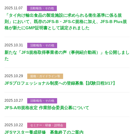
2025.11.07
活動報告・その他
「タイ向け輸出食品の製造施設に求められる衛生基準に係る規
則」において、既存のJFS-B・JFS-C規格に加え、JFS-B Plus規
格が新たにGMP証明書として認定されました
2025.10.31
活動報告・その他
新たな「JFS規格取得事業者の声（事例紹介動画）」を公開しまし
た
2025.10.29
規格・ガイドライン等
JFSプロフェッショナル制度への登録募集【試験日程3/17】
2025.10.27
活動報告・その他
JFS-A/B規格改定 作業部会委員公募について
2025.10.22
セミナー・研修・説明会
JFSマスター養成研修 募集終了のご案内