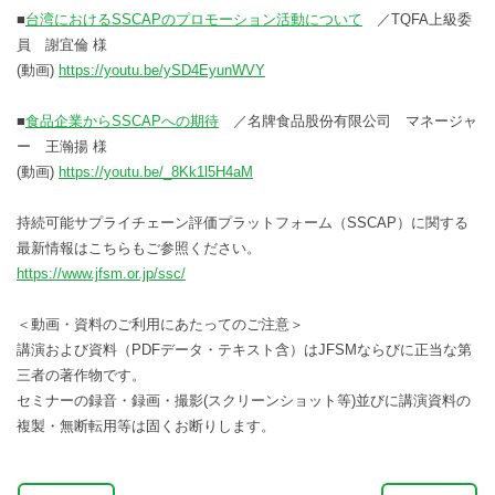
■
台湾におけるSSCAPのプロモーション活動について
／TQFA上級委
員 謝宜倫 様
(動画)
https://youtu.be/ySD4EyunWVY
■
食品企業からSSCAPへの期待
／名牌食品股份有限公司 マネージャ
ー 王瀚揚 様
(動画)
https://youtu.be/_8Kk1l5H4aM
持続可能サプライチェーン評価プラットフォーム（SSCAP）に関する
最新情報はこちらもご参照ください。
https://www.jfsm.or.jp/ssc/
＜動画・資料のご利用にあたってのご注意＞
講演および資料（PDFデータ・テキスト含）はJFSMならびに正当な第
三者の著作物です。
セミナーの録音・録画・撮影(スクリーンショット等)並びに講演資料の
複製・無断転用等は固くお断りします。