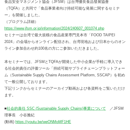
食品安全マネジメント協会（JFSM）は台灣優良食品發展協會
（TQFA）と共同で「食品事業者向け持続可能な発展に関するセミナ
ー」を開催しました。
（プログラム詳細）
https://www.jfsm.or.jp/information/2024/240607_001074.php
セミナーは台湾で最大規模の食品産業専門見本市「FOOD TAIPEI
2024」の会場からオンライン配信され、台湾現地および日本からのオン
ライン参加合わせ約100名の方にご参加いただきました。
本セミナーでは、JFSMとTQFAが開発した中小企業が手軽に導入でき
る社会的責任の評価ツール「持続可能サプライチェーンプラットフォー
ム（Sustainable Supply Chains Assessment Platform, SSCAP）を初め
て一般公開しております。
下記リンクからセミナーのアーカイブ動画および各資料をご覧いただけ
ます。
■
社会的責任 SSC (Sustainable Supply Chains)事業について
／JFSM
理事長 小谷雅紀
(動画)
https://youtu.be/weONMoMF1HE