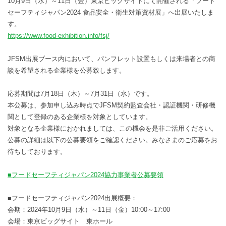
10月9日（水）～11日（金）東京ビッグサイトにて開催される「フード
セーフティジャパン2024 食品安全・衛生対策資材展」へ出展いたしま
す。
https://www.food-exhibition.info/fsj/
JFSM出展ブース内において、パンフレット設置もしくは来場者との商
談を希望される企業様を公募致します。
応募期間は7月18日（木）～7月31日（水）です。
本公募は、参加申し込み時点でJFSM契約監査会社・認証機関・研修機
関として登録のある企業様を対象としています。
対象となる企業様におかれましては、この機会を是非ご活用ください。
公募の詳細は以下の公募要領をご確認ください。みなさまのご応募をお
待ちしております。
■フードセーフティジャパン2024協力事業者公募要領
■フードセーフティジャパン2024出展概要：
会期：2024年10月9日（水）～11日（金）10:00～17:00
会場：東京ビッグサイト 東ホール