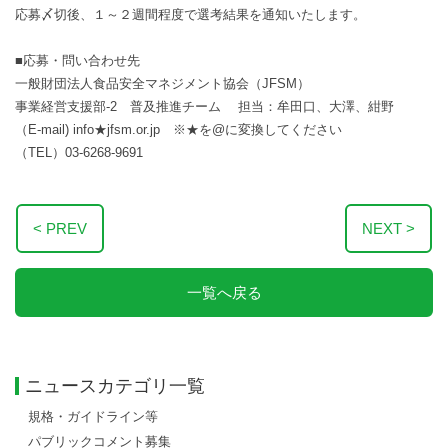
応募〆切後、１～２週間程度で選考結果を通知いたします。
■応募・問い合わせ先
一般財団法人食品安全マネジメント協会（JFSM）
事業経営支援部-2 普及推進チーム 担当：牟田口、大澤、紺野
（E-mail) info★jfsm.or.jp ※★を@に変換してください
（TEL）03-6268-9691
< PREV
NEXT >
一覧へ戻る
ニュースカテゴリ一覧
規格・ガイドライン等
パブリックコメント募集