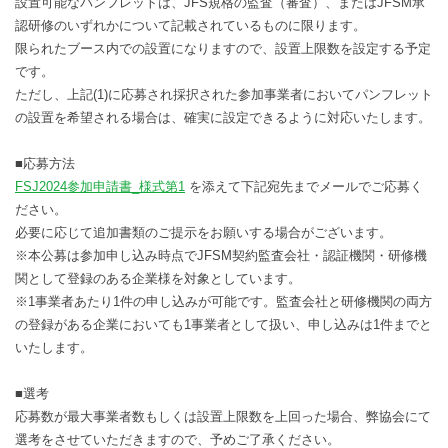
設置可能なパンフレットは、JFS規格の監査（審査）、またはJFSM承
認研修のいずれかについて記載されているものに限ります。
限られたブース内での設置になりますので、設置上限数を設定する予定
です。
ただし、上記(1)に応募され採択された参加事業者においてパンフレット
の設置を希望される場合は、確実に設定できるように対応いたします。
■応募方法
FSJ2024参加申請書_様式第1
を添えて下記宛先までメールでご応募く
ださい。
必要に応じて追加書類のご提示をお願いする場合がございます。
※本公募は参加申し込み時点でJFSM契約監査会社・認証機関・研修機
関として登録のある企業様を対象としています。
※1事業者あたり1件の申し込みが可能です。監査会社と研修機関の両方
の登録がある企業においても1事業者として扱い、申し込みは1件までと
いたします。
■選考
応募数が最大事業者数もしくは設置上限数を上回った場合、弊協会にて
選考をさせていただきますので、予めご了承ください。