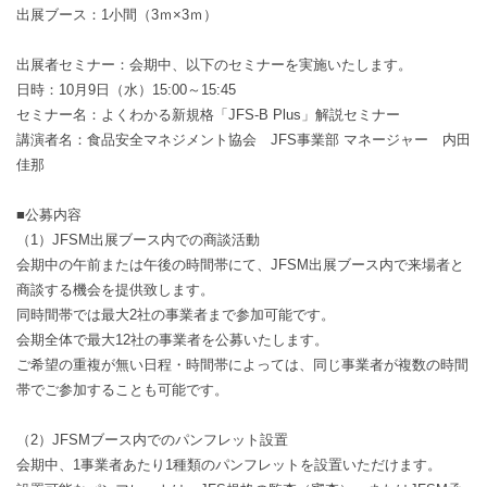
出展ブース：1小間（3ｍ×3ｍ）
出展者セミナー：会期中、以下のセミナーを実施いたします。
日時：10月9日（水）15:00～15:45
セミナー名：よくわかる新規格「JFS-B Plus」解説セミナー
講演者名：食品安全マネジメント協会 JFS事業部 マネージャー 内田
佳那
■公募内容
（1）JFSM出展ブース内での商談活動
会期中の午前または午後の時間帯にて、JFSM出展ブース内で来場者と
商談する機会を提供致します。
同時間帯では最大2社の事業者まで参加可能です。
会期全体で最大12社の事業者を公募いたします。
ご希望の重複が無い日程・時間帯によっては、同じ事業者が複数の時間
帯でご参加することも可能です。
（2）JFSMブース内でのパンフレット設置
会期中、1事業者あたり1種類のパンフレットを設置いただけます。