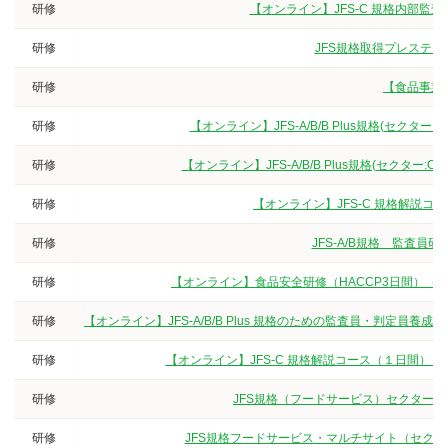
研修
【オンライン】JFS-C 規格内部監
研修
JFS規格取得プレステー
研修
【食品事業
研修
【オンライン】JFS-A/B/B Plus規格(セクタ
研修
【オンライン】JFS-A/B/B Plus規格(セクター
研修
【オンライン】JFS-C 規格解説
研修
JFS-A/B規格 監査
研修
【オンライン】食品安全研修（HACCP3日間）（
研修
【オンライン】JFS-A/B/B Plus 規格のための監査員・判定
研修
【オンライン】JFS-C 規格解説コース（１日間）
研修
JFS規格（フードサービス）セクターG
研修
JFS規格フードサービス・マルチサイト（セクター