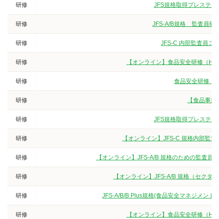
研修
JFS規格取得プレステー
研修
JFS-A/B規格 監査
研修
JFS-C 内部監査員
研修
【オンライン】食品安全研修（HA
研修
食品安全研修（3
研修
【食品事業
研修
JFS規格取得プレステー
研修
【オンライン】JFS-C 規格内部監
研修
【オンライン】JFS-A/B 規格のための監査
研修
【オンライン】JFS-A/B 規格（セク
研修
JFS-A/B/B Plus規格(食品安全マネジ
研修
【オンライン】食品安全研修（HA