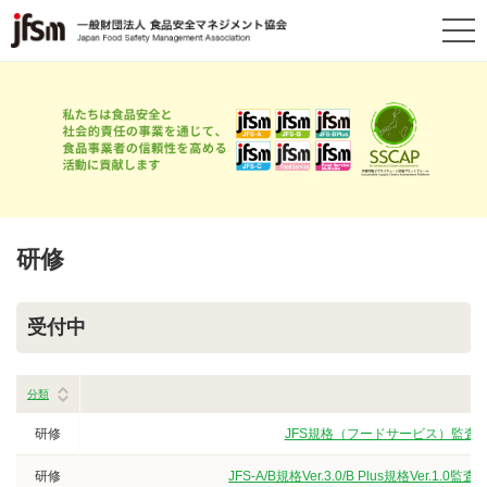
研修
受付中
分類
研修
JFS規格（フードサービス）監査員
研修
JFS-A/B規格Ver.3.0/B Plus規格V