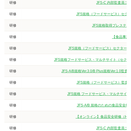
研修
JFS-C 内部監査員
研修
JFS規格（フードサービス）セクタ
研修
JFS規格取得プレステー
研修
【食品事業
研修
JFS規格（フードサービス）セクターG
研修
JFS規格フードサービス・マルチサイト（セクター
研修
JFS-A/B規格Ver.3.0/B Plus規格V
研修
JFS規格（フードサービス）監査員
研修
JFS規格 フードサービス・マルチサイト
研修
JFS-A/B 規格のための食品安
研修
【オンライン】食品安全研修（HA
研修
JFS-C 内部監査員