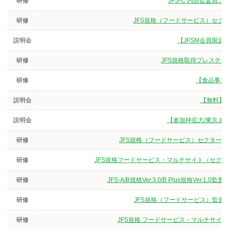
研修
JFS-C 内部監査員
研修
JFS規格（フードサービス）セクタ
説明会
【JFSM会員限定/
研修
JFS規格取得プレステー
研修
【食品事業
説明会
【無料】食
説明会
【参加枠拡大/東京また
研修
JFS規格（フードサービス）セクターG
研修
JFS規格フードサービス・マルチサイト（セクター
研修
JFS-A/B規格Ver.3.0/B Plus規格V
研修
JFS規格（フードサービス）監査員
研修
JFS規格 フードサービス・マルチサイト