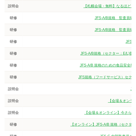
説明会
【札幌会場・無料】なるほど！
研修
JFS-A/B規格 監査
研修
JFS-A/B規格 監査
研修
JFS
研修
JFS-A/B規格（セクター：E/
研修
JFS-A/B 規格のための食品安
研修
JFS規格（フードサービス）セク
説明会
J
説明会
【会場＆オンライ
説明会
【会場＆オンライン】今さら聞け
研修
【オンライン】JFS-A/B 規格（セク