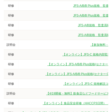
研修
JFS-A/B/B Plus規
研修
JFS-A/B/B Plus規
研修
JFS-A/B規格 監査
研修
JFS-A/B規格 監査
説明会
【参加無料・オ
研修
【オンライン】JFS-C 規格内部監
研修
【オンライン】JFS-A/B/B Plus規格(セクタ
研修
【オンライン】JFS-A/B/B Plus規格(セクター
研修
【オンライン】JFS-C 規格解説
説明会
【4/19開催・無料】飲食店などフードサービス
研修
【オンライン】食品安全研修（HACCP3日間）（